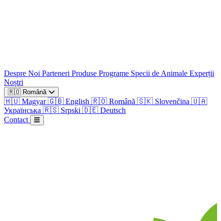
Despre Noi
Parteneri
Produse
Programe
Specii de Animale
Experții
Noștri
🇷🇴
Română
🇭🇺
Magyar
🇬🇧
English
🇷🇴
Română
🇸🇰
Slovenčina
🇺🇦
Українська
🇷🇸
Srpski
🇩🇪
Deutsch
Contact