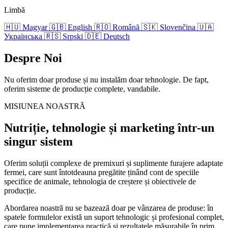
Limbă
🇭🇺
Magyar
🇬🇧
English
🇷🇴
Română
🇸🇰
Slovenčina
🇺🇦
Українська
🇷🇸
Srpski
🇩🇪
Deutsch
Despre Noi
Nu oferim doar produse și nu instalăm doar tehnologie. De fapt,
oferim sisteme de producție complete, vandabile.
MISIUNEA NOASTRĂ
Nutriție, tehnologie și marketing într-un
singur sistem
Oferim soluții complexe de premixuri și suplimente furajere adaptate
fermei, care sunt întotdeauna pregătite ținând cont de speciile
specifice de animale, tehnologia de creștere și obiectivele de
producție.
Abordarea noastră nu se bazează doar pe vânzarea de produse: în
spatele formulelor există un suport tehnologic și profesional complet,
care pune implementarea practică și rezultatele măsurabile în prim